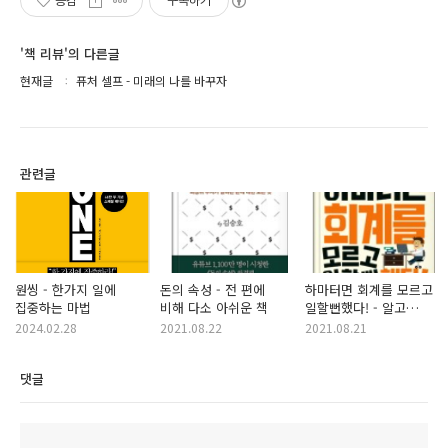
공감
구독하기
'책 리뷰'의 다른글
현재글
퓨처 셀프 - 미래의 나를 바꾸자
관련글
원씽 - 한가지 일에
돈의 속성 - 전 편에
하마터면 회계를 모르고
집중하는 마법
비해 다소 아쉬운 책
일할뻔했다! - 알고
일하게 해주는 책
2024.02.28
2021.08.22
2021.08.21
댓글